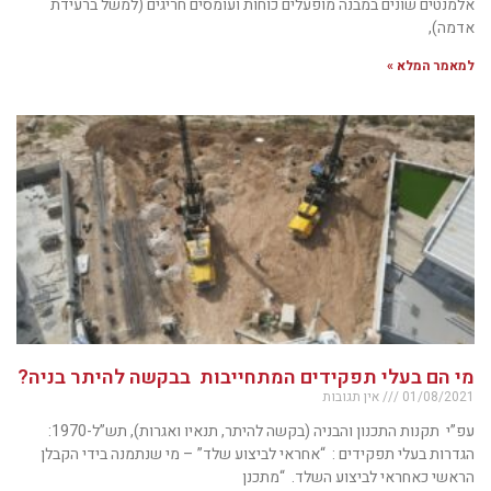
אלמנטים שונים במבנה מופעלים כוחות ועומסים חריגים (למשל ברעידת
אדמה),
למאמר המלא »
מי הם בעלי תפקידים המתחייבות בבקשה להיתר בניה?
01/08/2021
אין תגובות
עפ”י תקנות התכנון והבניה (בקשה להיתר, תנאיו ואגרות), תש”ל-1970:
הגדרות בעלי תפקידים : “אחראי לביצוע שלד” – מי שנתמנה בידי הקבלן
הראשי כאחראי לביצוע השלד. “מתכנן