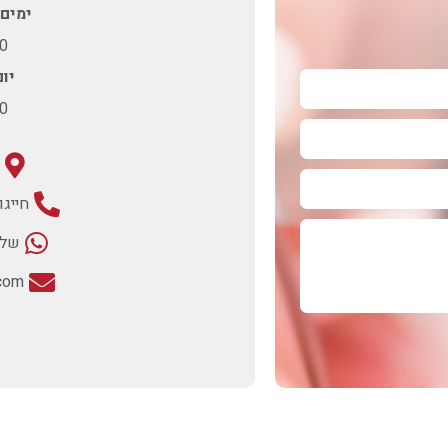
ימים 
:00
יום
:00
ר
חייגו אלינ
שלח
.com