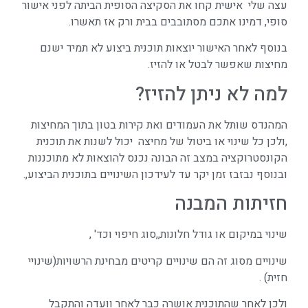
עצה שלי אישית קחו את הסקיצה הסופית הביתה לפני אישור
סופי, דמינו אתכם מסתובבים בבית ורק אז תאשרו.
בנוסף לאחר האישור יוצאות תוכנית ביצוע לא תמיד ישנם
מחיצות שאפשר לבטל או להזיז.
למה לא ניתן להזיז?
המהנדס שותל את העמודים ואת קירות בטון בתוך המחיצות
,ולכן כל שינוי או ביטול של מחיצה יכול לשנות את תוכנית
הקונסטרוקציה במצב זה הבונה נכנס להוצאות לא מתוכננות
ובנוסף נבזבז זמן יקר עד לעידכון השינויים בתוכנית הביצוע,.
חזיתות המבנה
שינוי במיקום או גודל חלונות,,סוג חיפוי וכד' ,
שינויים מסוג זה הם שינויים קריטים מבחינת הרשויות(שינויי
חזית) .
ולכן לאחר שהתוכנית אושרה כבר לאחר וועדה והתקבל