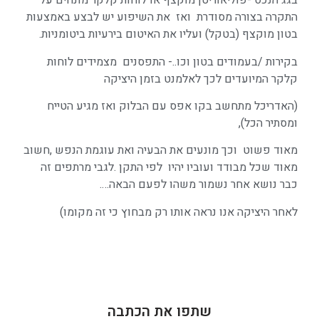
בגג הנכס -פוליאוריטן מוקצף או לוחות קלקר מונחים על
התקרה בצורה מסודרת ואז את השיפוע יש לבצע באמצעות
בטון מוקצף (בטקל) ועליו את האיטום בירעיות ביטומניות.
בקירות /בעמודים בטון וכו..- התפסנים מצמידים לוחות
קלקר המיועדים לכך לאלמנט בזמן היציקה
(האדריכל מתחשב בקו אפס עם הבלוק ואז מגיע הטייח
ומסתיר הכל),
מאוד פשוט וכך מונעים את הבעיה ואת עוגמת הנפש ,חשוב
מאוד שכל מבודד ועוביו יהיו לפי התקן .לגבי מרתפים זה
כבר נושא אחר נשמור משהו לפעם הבאה….
לאחר היציקה אנו נראה אותו רק מבחוץ כי זה מקומו)
שתפו את הכתבה