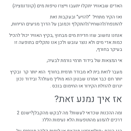
האדים שבאוויר יתקלו יתעבו וייצרו טיפות מים (קונדנסציה)
ואז הקיר מתחיל "להזיע" ובעקבות זאת
להתנפח/להשחיר/להתקלף וכמובן על הדרך מגיעים הריחות,
אנחנו נחשוב שזו חדירת מים מבחוץ ,בקיץ האוויר יכול להכיל
כמות אדי מים ולא נוצר עובש ולכן אנו נתקלים בתופעה זו
בעיקר בחורף,
אי המצאות של בידוד תרמי גורמת לבעיה,
מעבר לזאת בית לא מבודד תרמית בחורף הוא יותר קר ובקיץ
יותר חם כבר אמרנו שבטון הוא מוליך מעולה? ובידוד נכון
יגרום להוזלת הקירור או החימום בנכס .
אז איך נמנע זאת?
ומה ההכנות שכדאי לעשות? מה לבקש מהקבלן?ישנם 2
דרכים להמנע מהתופעות הלא נעימות הללו: