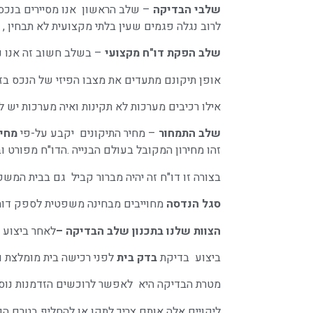
שלבי הבדיקה
– שלב הראשון אנו מסיירים בנכס 
לרוב נגלה פגמים שעין בלתי מקצועית לא תבחין ,
שלב הפקת דו"ח מקצועי
– בשלב חשוב זה אנו נפ
אופן תיקונם מתעדים את מצבו הפיזי של הנכס בזמן
אילו רכיבים מערכות לא תקינות ואיה מערכות יש ל
שלב התמחור
– מחיר התיקונים יקבע על-פי
מחיר
זהו מחירון המקובל בעולם הבנייה .הדו"ח מפורט ו
בצורה זו דו"ח זה יהיה מברור קביל גם בבית המשפ
סגל הנדסה
מחוייבים מבחינה משפטית לספק דוחות
הצוות שלנו בתכנון
שלב הבדיקה –
לאחר ביצוע 
ביצוע בדיקת
בדק בית
לפני רכישה בית מומלצת וא
מטרת הבדיקה היא לאפשר לרוכשים הזדמנות נוספת
ליקויים אלה אותם צריך לתקן או להחליף בטרם הכ