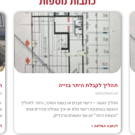
כתבות נוספות
תהליך לקבלת היתר בנייה
ת
el
adminHertzel
תהליך הגשה – רישוי מבנים או בשמו המוכר, היתר. לתהליך
הא
ההגשה במתכונת רישוי מלא או איך שכולנו מכירים אותו
שח
"הוצאת היתר" יש שני נושאים מרכזיים,
שפ
לכתבה המלאה »
לכ